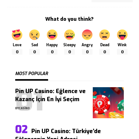
What do you think?
Love
Sad
Happy
Sleepy
Angry
Dead
Wink
0
0
0
0
0
0
0
MOST POPULAR
Pin UP Casino: Eğlence ve
Kazanç İçin En İyi Seçim
BY
CASINO
Pin UP Casino: Türkiye’de