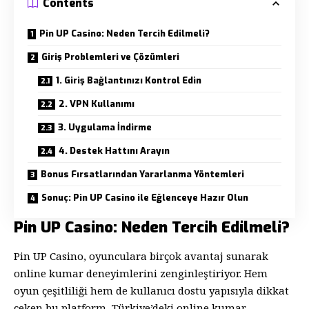
Contents
Pin UP Casino: Neden Tercih Edilmeli?
Giriş Problemleri ve Çözümleri
1. Giriş Bağlantınızı Kontrol Edin
2. VPN Kullanımı
3. Uygulama İndirme
4. Destek Hattını Arayın
Bonus Fırsatlarından Yararlanma Yöntemleri
Sonuç: Pin UP Casino ile Eğlenceye Hazır Olun
Pin UP Casino: Neden Tercih Edilmeli?
Pin UP Casino, oyunculara birçok avantaj sunarak
online kumar deneyimlerini zenginleştiriyor. Hem
oyun çeşitliliği hem de kullanıcı dostu yapısıyla dikkat
çeken bu platform, Türkiye’deki online kumar