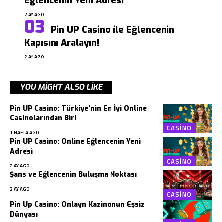
Eğlencenin Yeni Adresi
2 AY AGO
Pin UP Casino ile Eğlencenin
Kapısını Aralayın!
2 AY AGO
YOU MIGHT ALSO LIKE
Pin UP Casino: Türkiye’nin En İyi Online
Casinolarından Biri
CASINO
1 HAFTA AGO
Pin UP Casino: Online Eğlencenin Yeni
Adresi
CASINO
2 AY AGO
Şans ve Eğlencenin Buluşma Noktası
2 AY AGO
CASINO
Pin Up Casino: Onlayn Kazinonun Eşsiz
Dünyası