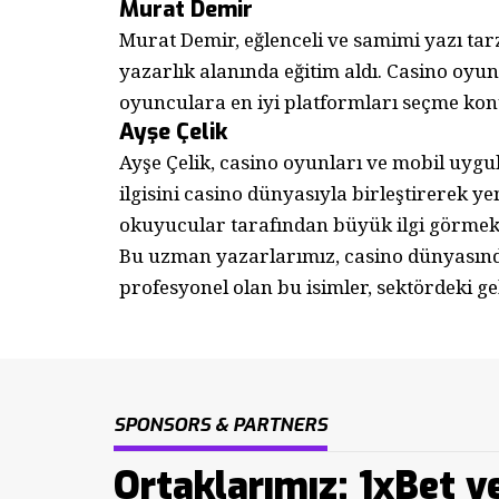
Murat Demir
Murat Demir, eğlenceli ve samimi yazı tarz
yazarlık alanında eğitim aldı. Casino oyunl
oyunculara en iyi platformları seçme kon
Ayşe Çelik
Ayşe Çelik, casino oyunları ve mobil uygu
ilgisini casino dünyasıyla birleştirerek ye
okuyucular tarafından büyük ilgi görmekt
Bu uzman yazarlarımız, casino dünyasındaki
profesyonel olan bu isimler, sektördeki ge
SPONSORS & PARTNERS
Ortaklarımız: 1xBet v