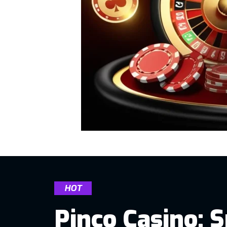
HOT
Pinco Casino: 