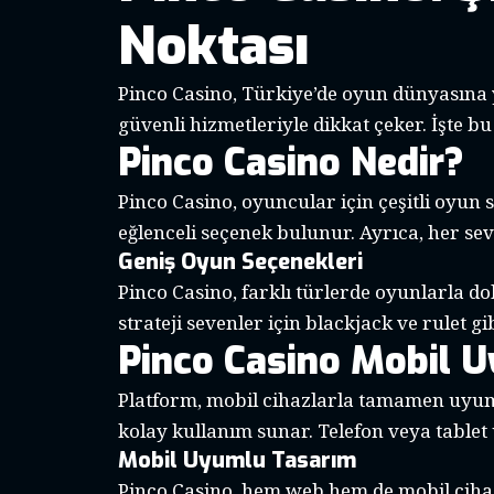
Noktası
Pinco Casino, Türkiye’de oyun dünyasına y
güvenli hizmetleriyle dikkat çeker. İşte 
Pinco Casino Nedir?
Pinco
Casino, oyuncular için çeşitli oyun 
eğlenceli seçenek bulunur. Ayrıca, her sevi
Geniş Oyun Seçenekleri
Pinco Casino, farklı türlerde oyunlarla d
strateji sevenler için blackjack ve rulet 
Pinco Casino Mobil 
Platform, mobil cihazlarla tamamen uyu
kolay kullanım sunar. Telefon veya tabl
Mobil Uyumlu Tasarım
Pinco Casino, hem web hem de mobil cihaz