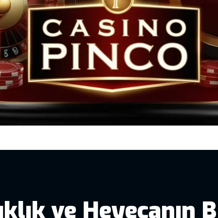
Şıklık ve Heyecanın