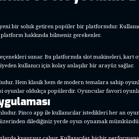
eni bir soluk getiren popüler bir platformdur. Kullanıc
bu platform hakkında bilmeniz gerekenler.
seçenekleri sunar. Bu platformda slot makineleri, kart 
yeden kullanıcı için kolay anlaşılır bir arayüz sağlar.
oludur. Hem klasik hem de modern temalara sahip oyunla
gibi oyunlar oldukça popülerdir. Oyuncular favori oyunlar
Uygulaması
mludur.
Pinco app
ile kullanıcılar istedikleri her an oyu
et üzerinden dilediğiniz yerde oyun oynamak mümkündü
larda kusursuz çalışır. Kullanıcılar hiçbir performa