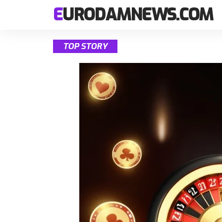
EURODAMNEWS.COM
TOP STORY