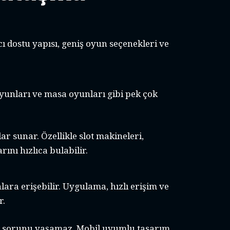
ı dostu yapısı, geniş oyun seçenekleri ve
oyunları ve masa oyunları gibi pek çok
r sunar. Özellikle slot makineleri,
ını hızlıca bulabilir.
nlara erişebilir. Uygulama, hızlı erişim ve
r.
ns sorunu yaşamaz. Mobil uyumlu tasarım,