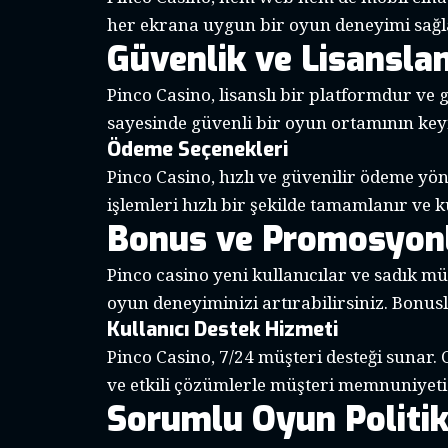
her ekrana uygun bir oyun deneyimi sağl
Güvenlik ve Lisansl
Pinco Casino, lisanslı bir platformdur ve 
sayesinde güvenli bir oyun ortamının keyfin
Ödeme Seçenekleri
Pinco Casino, hızlı ve güvenilir ödeme yön
işlemleri hızlı bir şekilde tamamlanır ve ku
Bonus ve Promosyon
Pinco casino
yeni kullanıcılar ve sadık müş
oyun deneyiminizi artırabilirsiniz. Bonus
Kullanıcı Destek Hizmeti
Pinco Casino, 7/24 müşteri desteği sunar. C
ve etkili çözümlerle müşteri memnuniyeti 
Sorumlu Oyun Politik