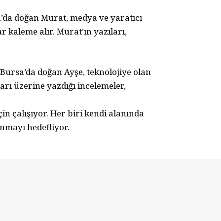
ra’da doğan Murat, medya ve yaratıcı
r kaleme alır. Murat’ın yazıları,
 Bursa’da doğan Ayşe, teknolojiye olan
ları üzerine yazdığı incelemeler,
in çalışıyor. Her biri kendi alanında
unmayı hedefliyor.