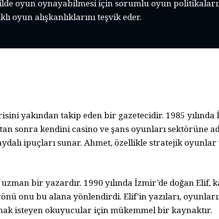
ilde oyun oynayabilmesi için sorumlu oyun politikaların
lıklı oyun alışkanlıklarını teşvik eder.
isini yakından takip eden bir gazetecidir. 1985 yılında
ktan sonra kendini casino ve şans oyunları sektörüne a
ydalı ipuçları sunar. Ahmet, özellikle stratejik oyunla
da uzman bir yazardır. 1990 yılında İzmir’de doğan Elif, k
nü onu bu alana yönlendirdi. Elif’in yazıları, oyunla
mak isteyen okuyucular için mükemmel bir kaynaktır.